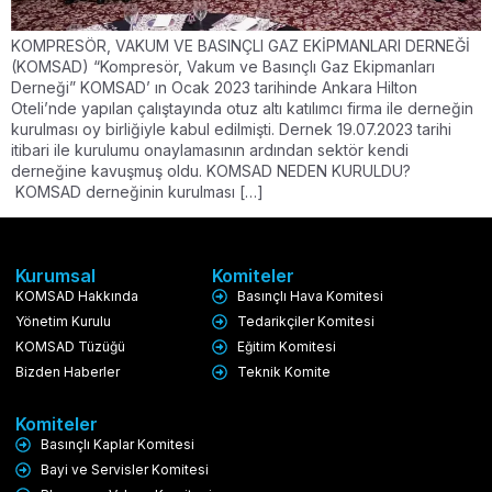
KOMPRESÖR, VAKUM VE BASINÇLI GAZ EKİPMANLARI DERNEĞİ
(KOMSAD) “Kompresör, Vakum ve Basınçlı Gaz Ekipmanları
Derneği” KOMSAD’ ın Ocak 2023 tarihinde Ankara Hilton
Oteli’nde yapılan çalıştayında otuz altı katılımcı firma ile derneğin
kurulması oy birliğiyle kabul edilmişti. Dernek 19.07.2023 tarihi
itibari ile kurulumu onaylamasının ardından sektör kendi
derneğine kavuşmuş oldu. KOMSAD NEDEN KURULDU?
KOMSAD derneğinin kurulması […]
Kurumsal
Komiteler
KOMSAD Hakkında
Basınçlı Hava Komitesi
Yönetim Kurulu
Tedarikçiler Komitesi
KOMSAD Tüzüğü
Eğitim Komitesi
Bizden Haberler
Teknik Komite
Komiteler
Basınçlı Kaplar Komitesi
Bayi ve Servisler Komitesi