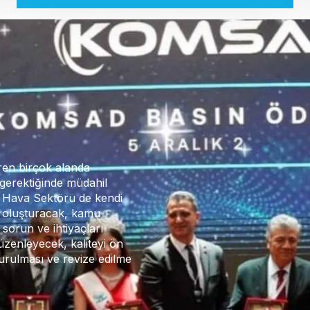
ren birçok alanda
gerektiğinde müdahil
lı Hava Sektörü de kendi
n oluşturacak, kamu
sorun ve ihtiyaçları
düzenleyecek, kaliteyi ön
urulması ve revize edilme