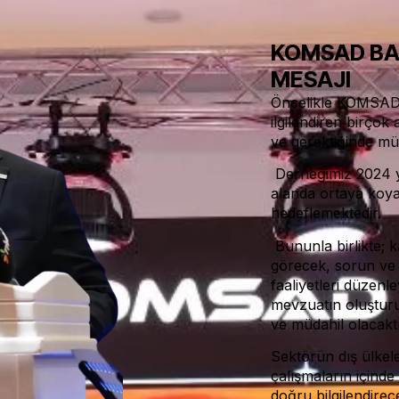
KOMSAD BA
MESAJI
Öncelikle KOMSAD 
ilgilendiren birço
ve gerektiğinde mü
Derneğimiz 2024 yı
alanda ortaya koya
hedeflemektedir.
Bununla birlikte; 
görecek, sorun ve i
faaliyetleri düzenl
mevzuatın oluşturu
ve müdahil olacaktı
Sektörün dış ülkeler
çalışmaların içinde
doğru bilgilendirec