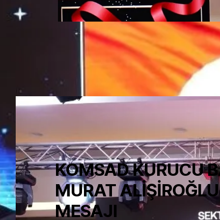
KOMSAD KURUCU B
MURAT ALİŞİROĞLU
MESAJI