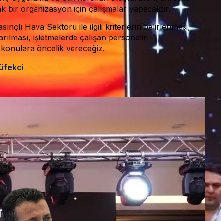
k bir organizasyon için çalışmalar yapacaktır.
çlı Hava Sektörü ile ilgili kriterlerin belirlenmesi,
arılması, işletmelerde çalışan personelin
 konulara öncelik vereceğiz.
üfekci