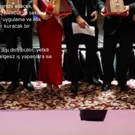
organize edecek,
ak, mevcut ve sektöre
k, uygulama ve etik
ar kuracak bir
ışı distribütör, yetkili
belgesiz iş yapanlara ise