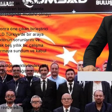
şkanı olarak “KOMSAD
gilendiren birçok alanda
gerektiğinde müdahil olmayı
nra öne çıkan birleştirici
LD Türkiye’de bir araya
ktörün sorunlarını ve
rak beş yıllık bir çalışma
i firmaya sundum ve kabul
diğer sektörlerdeki gibi
kendi kimliğini ortaya
k, eksikliği hissedilen
levi görecek. Bu olmazsa
rı tespit edip, çözümler
aliteyi ön plana çıkartacak,
 revize edilme süreçlerine