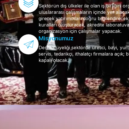
Sektörün dış ülkeler ile olan iş birliğini 
uluslararası çalışmaların içinde yer alac
girecek yatırımcıları doğru bilgilendirece
kuralları oluşturacak, akredite laboratuv
organizasyon için çalışmalar yapacak.
Misyonumuz
Dernek üyeliği sektörde üretici, bayi, yurt d
servis, tedarikçi, ithalatçı firmalara açık; 
kapalı olacak.