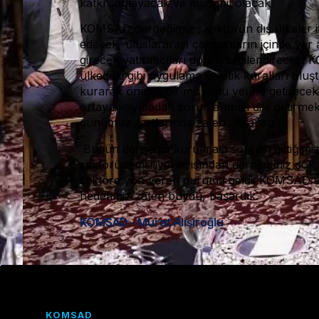
katkı sağlayacak ve müdahil olacak.
KOMSAD derneğimiz , sektörün dış ülkeler ile 
edecek, uluslararası çalışmaların içinde yer
girecek yatırımcıları doğru bilgilendirecek.
ülkedeki gibi uygulama ve etik kuralları oluş
kurarak önemli bir misyonu yerine getirecek”
ortaya koymadan sorunlarımızı dile getirm
günümüz şartlarında zaten imkânsız.
Bugün derneğin kurulması sonrası gittiğim
sektörü temsiliyet açısından derneğimiz çok
sektöre yön veren duruma geldi. KOMSAD se
hedefimiz zaten buydu, başardık.
KOMSAD - Murat Alişiroğlu
KOMSAD