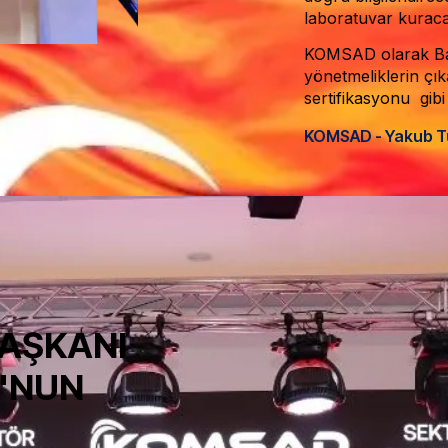
laboratuvar kuraca
KOMSAD olarak Basın
yönetmeliklerin çık
sertifikasyonu gibi
KOMSAD - Yakub T
AŞKANI
'NUN