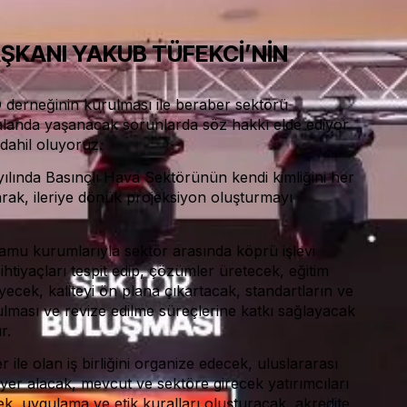
ŞKANI YAKUB TÜFEKCİ’NİN
derneğinin kurulması ile beraber sektörü
k alanda yaşanacak sorunlarda söz hakkı elde ediyor
dahil oluyoruz.
lında Basınçlı Hava Sektörünün kendi kimliğini her
rak, ileriye dönük projeksiyon oluşturmayı
kamu kurumlarıyla sektör arasında köprü işlevi
htiyaçları tespit edip, çözümler üretecek, eğitim
eyecek, kaliteyi ön plana çıkartacak, standartların ve
lması ve revize edilme süreçlerine katkı sağlayacak
r.
 ile olan iş birliğini organize edecek, uluslararası
 yer alacak, mevcut ve sektöre girecek yatırımcıları
ek, uygulama ve etik kuralları oluşturacak, akredite