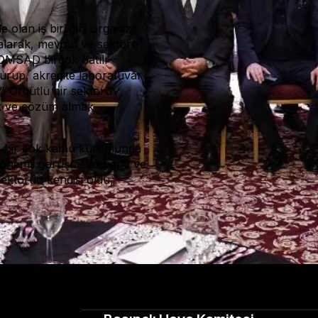
olan iş birliğini organize
 alarak, mevcut ve sektöre
 KOMSAD birçok batılı
turup, akredite laboratuvar
. Örgütlü bir sektörü
ek ve çözüm almak
iz bir çok kamu kurumunda
 önemli görüşmeler yaptı ve
ktörün kendisi oldu,