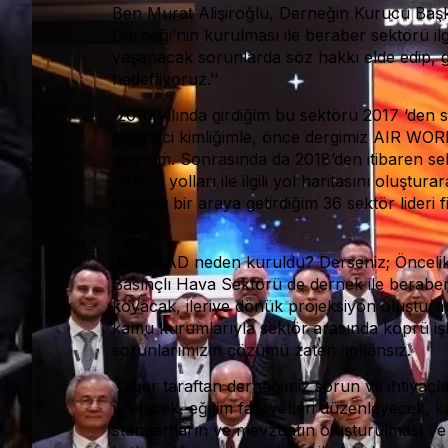
Ben Murat Alişiroğlu, Derneğin Kurucu Ba
Derneği’nin kurulması ile beraber sektörü il
yaşanacak sorunlarda söz hakkı elde edip, 
hedefliyoruz.’’
2010 yılında girdiğim bu sektörü 2017 ‘den so
gazeteci kimliğimle, önce dergimiz AIR WOR
getirdim. Sonrasında da 2018’den itibaren se
çözüm yolları ile ilgili yol haritasını oluştura
sonrası bir araya getirdiğim 36 sektör lider
gördü.
KOMSAD neden kuruldu? Derseniz; Öncelikle 
Basınçlı Hava Sektörü de dernek ile beraber 
koyacak, ileriye dönük projeksiyon oluşturaca
kamu kurumlarıyla sektör arasında köprü iş
sorunlarımızın çözümü zaten imkânsız.
Diğer taraftan derneğimiz sorun ve ihtiyaçla
üretecek, eğitim faaliyetleri düzenleyecek, k
standartların ve mevzuatın oluşturulması ve