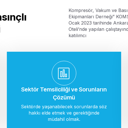
Kompresör, Vakum ve Bası
sınçlı
Ekipmanları Derneği” KOM
Ocak 2023 tarihinde Ankara
i
Oteli’nde yapılan çalıştayınd
katılımcı
Sektör Temsilciliği ve Sorunların
Çözümü
Sektörde yaşanabilecek sorunlarda söz
hakkı elde etmek ve gerektiğinde
müdahil olmak.