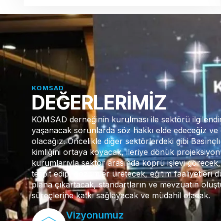
KOMSAD
DEĞERLERİMİZ
KOMSAD derneğinin kurulması ile sektörü ilgilendi
yaşanacak sorunlarda söz hakkı elde edeceğiz ve 
olacağız. Öncelikle diğer sektörlerdeki gibi Basınç
kimliğini ortaya koyacak, ileriye dönük projeksiyo
kurumlarıyla sektör arasında köprü işlevi görecek, 
tespit edip, çözümler üretecek, eğitim faaliyetleri 
plana çıkartacak, standartların ve mevzuatın oluşt
süreçlerine katkı sağlayacak ve müdahil olacak.
Vizyonumuz