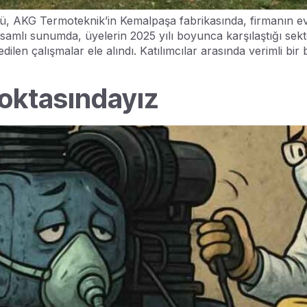
 AKG Termoteknik’in Kemalpaşa fabrikasında, firmanın ev s
amlı sunumda, üyelerin 2025 yılı boyunca karşılaştığı sektör
en çalışmalar ele alındı. Katılımcılar arasında verimli bir bi
Noktasındayız