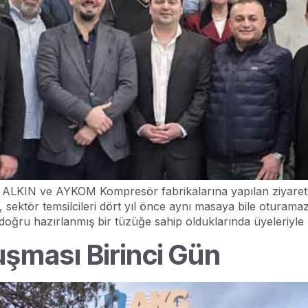
LKIN ve AYKOM Kompresör fabrikalarına yapılan ziyaretler 5
, sektör temsilcileri dört yıl önce aynı masaya bile oturam
doğru hazırlanmış bir tüzüğe sahip olduklarında üyeleriyle
şması Birinci Gün