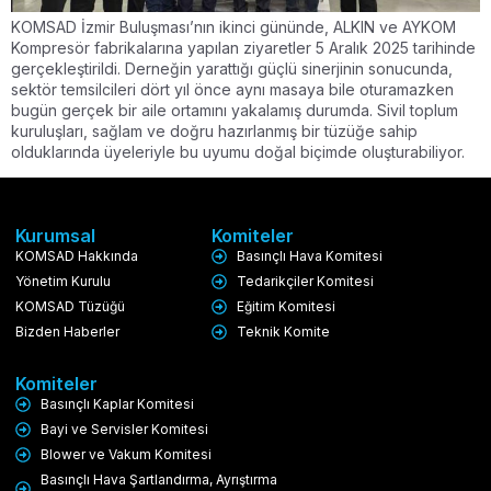
KOMSAD İzmir Buluşması’nın ikinci gününde, ALKIN ve AYKOM
Kompresör fabrikalarına yapılan ziyaretler 5 Aralık 2025 tarihinde
gerçekleştirildi. Derneğin yarattığı güçlü sinerjinin sonucunda,
sektör temsilcileri dört yıl önce aynı masaya bile oturamazken
bugün gerçek bir aile ortamını yakalamış durumda. Sivil toplum
kuruluşları, sağlam ve doğru hazırlanmış bir tüzüğe sahip
olduklarında üyeleriyle bu uyumu doğal biçimde oluşturabiliyor.
Kurumsal
Komiteler
KOMSAD Hakkında
Basınçlı Hava Komitesi
Yönetim Kurulu
Tedarikçiler Komitesi
KOMSAD Tüzüğü
Eğitim Komitesi
Bizden Haberler
Teknik Komite
Komiteler
Basınçlı Kaplar Komitesi
Bayi ve Servisler Komitesi
Blower ve Vakum Komitesi
Basınçlı Hava Şartlandırma, Ayrıştırma