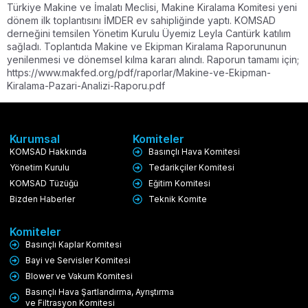
Türkiye Makine ve İmalatı Meclisi, Makine Kiralama Komitesi yeni
dönem ilk toplantısını İMDER ev sahipliğinde yaptı. KOMSAD
derneğini temsilen Yönetim Kurulu Üyemiz Leyla Cantürk katılım
sağladı. Toplantıda Makine ve Ekipman Kiralama Raporununun
yenilenmesi ve dönemsel kılma kararı alındı. Raporun tamamı için;
https://www.makfed.org/pdf/raporlar/Makine-ve-Ekipman-
Kiralama-Pazari-Analizi-Raporu.pdf
Kurumsal
Komiteler
KOMSAD Hakkında
Basınçlı Hava Komitesi
Yönetim Kurulu
Tedarikçiler Komitesi
KOMSAD Tüzüğü
Eğitim Komitesi
Bizden Haberler
Teknik Komite
Komiteler
Basınçlı Kaplar Komitesi
Bayi ve Servisler Komitesi
Blower ve Vakum Komitesi
Basınçlı Hava Şartlandırma, Ayrıştırma
ve Filtrasyon Komitesi