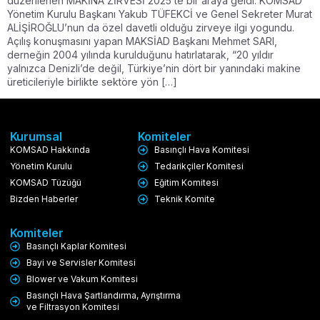
düzenlenen MAKİNA ZİRVESİ 2025’te bir araya geldi. KOMSAD
Yönetim Kurulu Başkanı Yakub TÜFEKCİ ve Genel Sekreter Murat
ALİŞİROĞLU’nun da özel davetli olduğu zirveye ilgi yogundu.
Açılış konuşmasını yapan MAKSİAD Başkanı Mehmet SARI,
derneğin 2004 yılında kurulduğunu hatırlatarak, “20 yıldır
yalnızca Denizli’de değil, Türkiye’nin dört bir yanındaki makine
üreticileriyle birlikte sektöre yön […]
Kurumsal
Komiteler
KOMSAD Hakkında
Basınçlı Hava Komitesi
Yönetim Kurulu
Tedarikçiler Komitesi
KOMSAD Tüzüğü
Eğitim Komitesi
Bizden Haberler
Teknik Komite
Komiteler
Basınçlı Kaplar Komitesi
Bayi ve Servisler Komitesi
Blower ve Vakum Komitesi
Basınçlı Hava Şartlandırma, Ayrıştırma
ve Filtrasyon Komitesi