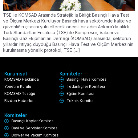
TSE ile KOMSAD Arasında Stratejik İş Birliği: Basınçlı Hava Test
ve Ölçüm Merkezi Kuruluyor Basınçlı hava sektöründe kalite ve
güvenliğin çıtasını yükseltecek önemli bir adım Ankara’da atıldı.
Türk Standartları Enstitüsü (TSE) ile Kompresör, Vakum ve
Basınçlı Gaz Ekipmanları Derneği (KOMSAD) arasında, sektörün
yıllardır ihtiyaç duyduğu Basınçlı Hava Test ve Ölçüm Merkezinin
kurulmasına yönelik protokol, TSE […]
Kurumsal
Komiteler
KOMSAD Hakkında
Basınçlı Hava Komitesi
Yönetim Kurulu
Tedarikçiler Komitesi
KOMSAD Tüzüğü
Eğitim Komitesi
Bizden Haberler
Teknik Komite
Komiteler
Basınçlı Kaplar Komitesi
Bayi ve Servisler Komitesi
Blower ve Vakum Komitesi