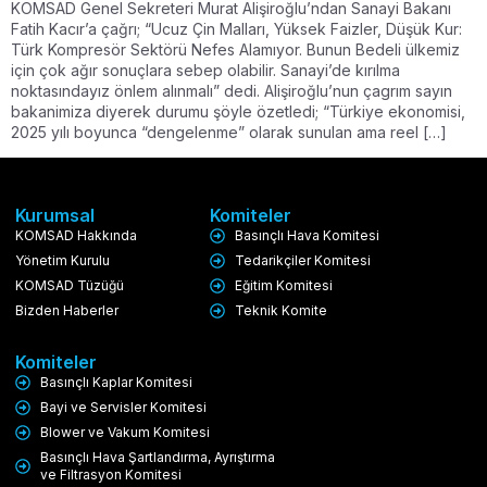
KOMSAD Genel Sekreteri Murat Alişiroğlu’ndan Sanayi Bakanı
Fatih Kacır’a çağrı; “Ucuz Çin Malları, Yüksek Faizler, Düşük Kur:
Türk Kompresör Sektörü Nefes Alamıyor. Bunun Bedeli ülkemiz
için çok ağır sonuçlara sebep olabilir. Sanayi’de kırılma
noktasındayız önlem alınmalı” dedi. Alişiroğlu’nun çagrım sayın
bakanimiza diyerek durumu şöyle özetledi; “Türkiye ekonomisi,
2025 yılı boyunca “dengelenme” olarak sunulan ama reel […]
Kurumsal
Komiteler
KOMSAD Hakkında
Basınçlı Hava Komitesi
Yönetim Kurulu
Tedarikçiler Komitesi
KOMSAD Tüzüğü
Eğitim Komitesi
Bizden Haberler
Teknik Komite
Komiteler
Basınçlı Kaplar Komitesi
Bayi ve Servisler Komitesi
Blower ve Vakum Komitesi
Basınçlı Hava Şartlandırma, Ayrıştırma
ve Filtrasyon Komitesi